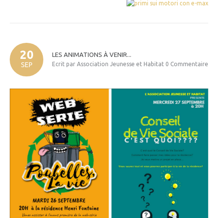
20
LES
ANIMATIONS
À
VENIR...
SEP
Ecrit par Association Jeunesse et Habitat
0 Commentaire