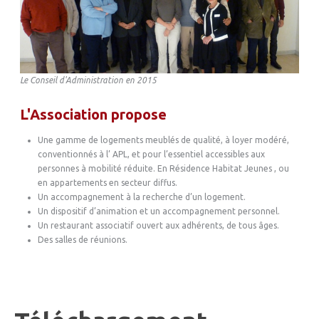
Le Conseil d'Administration en 2015
L'Association propose
Une gamme de logements meublés de qualité, à loyer modéré,
conventionnés à l’ APL, et pour l’essentiel accessibles aux
personnes à mobilité réduite. En Résidence Habitat Jeunes , ou
en appartements en secteur diffus.
Un accompagnement à la recherche d’un logement.
Un dispositif d’animation et un accompagnement personnel.
Un restaurant associatif ouvert aux adhérents, de tous âges.
Des salles de réunions.