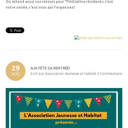
On attend aussi vos retours pour "l'Initiative résidents: c'est
votre soirée, c'est vous qui l'organisez!
29
AJH
FÊTE
SA
RENTRÉE!
AOÛ
Ecrit par Association Jeunesse et Habitat
0 Commentaire