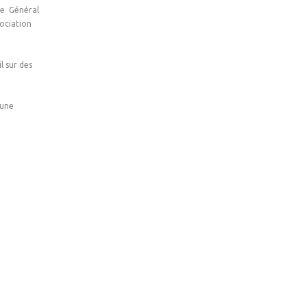
ire Général
sociation
l sur des
mune