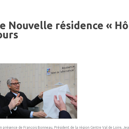
re
Nouvelle
résidence
«
Hô
ours
en présence de François Bonneau, Président de la région Centre Val de Loire, Jea