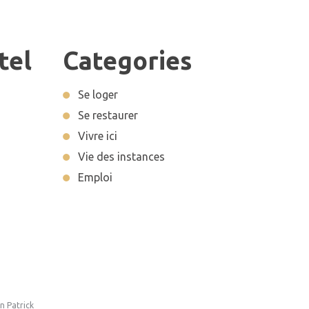
tel
Categories
Se loger
Se restaurer
Vivre ici
Vie des instances
Emploi
n Patrick